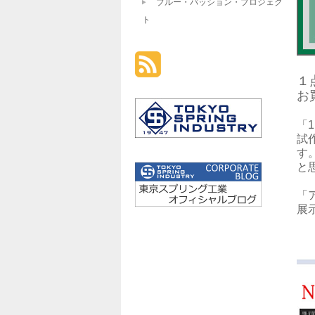
ブルー・パッション・プロジェク
ト
１
お
「
試
す
と
「
展